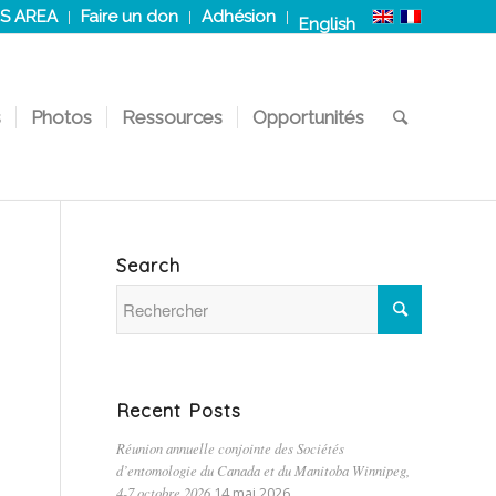
S AREA
Faire un don
Adhésion
English
s
Photos
Ressources
Opportunités
Search
Recent Posts
Réunion annuelle conjointe des Sociétés
d’entomologie du Canada et du Manitoba Winnipeg,
4-7 octobre 2026
14 mai 2026