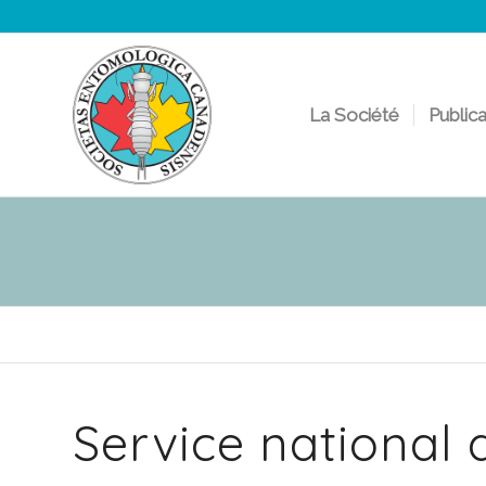
La Société
Public
Service national d