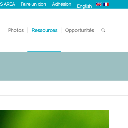
S AREA
Faire un don
Adhésion
English
s
Photos
Ressources
Opportunités