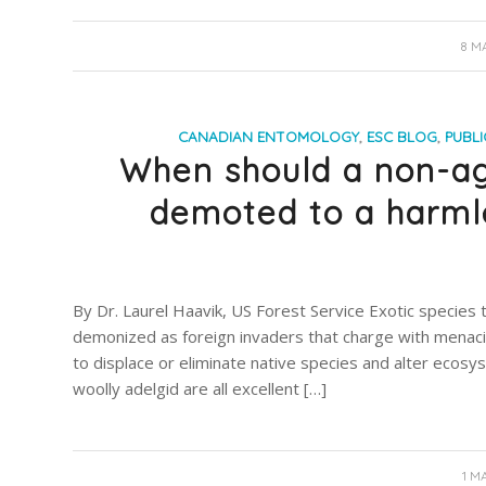
8 M
CANADIAN ENTOMOLOGY
,
ESC BLOG
,
PUBL
When should a non-ag
demoted to a harmle
By Dr. Laurel Haavik, US Forest Service Exotic species
demonized as foreign invaders that charge with menacin
to displace or eliminate native species and alter ecosy
woolly adelgid are all excellent […]
1 M