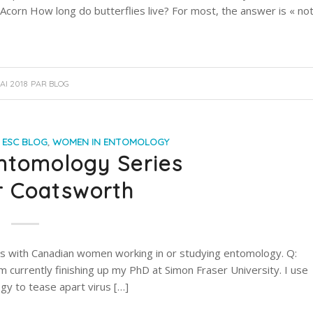
 Acorn How long do butterflies live? For most, the answer is « no
AI 2018
PAR
BLOG
,
ESC BLOG
,
WOMEN IN ENTOMOLOGY
ntomology Series
r Coatsworth
iews with Canadian women working in or studying entomology. Q:
 currently finishing up my PhD at Simon Fraser University. I use
ogy to tease apart virus […]