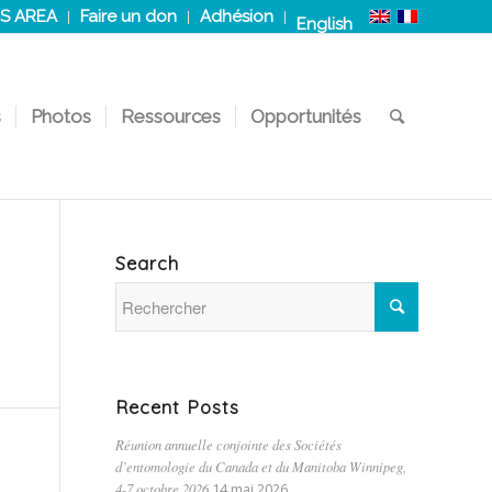
S AREA
Faire un don
Adhésion
English
s
Photos
Ressources
Opportunités
Search
Recent Posts
Réunion annuelle conjointe des Sociétés
d’entomologie du Canada et du Manitoba Winnipeg,
4-7 octobre 2026
14 mai 2026