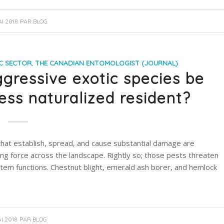
AI 2018
PAR
BLOG
IC SECTOR
,
THE CANADIAN ENTOMOLOGIST (JOURNAL)
gressive exotic species be
ss naturalized resident?
 that establish, spread, and cause substantial damage are
g force across the landscape. Rightly so; those pests threaten
stem functions. Chestnut blight, emerald ash borer, and hemlock
AI 2018
PAR
BLOG