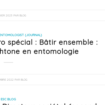
RIER 2023
PAR
BLOG
ENTOMOLOGIST (JOURNAL)
 spécial : Bâtir ensemble :
chtone en entomologie
MBRE 2022
PAR
BLOG
ESC BLOG