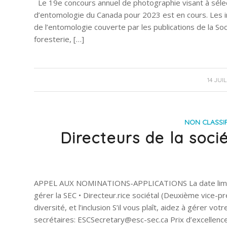
Le 19e concours annuel de photographie visant à sélect
d’entomologie du Canada pour 2023 est en cours. Les 
de l’entomologie couverte par les publications de la So
foresterie, […]
14 JUI
NON CLASSIF
Directeurs de la soci
APPEL AUX NOMINATIONS-APPLICATIONS La date limite s’
gérer la SEC • Directeur.rice sociétal (Deuxième vice-pres
diversité, et l’inclusion S’il vous plaît, aidez à gérer 
secrétaires: ESCSecretary@esc-sec.ca Prix d’excellence 