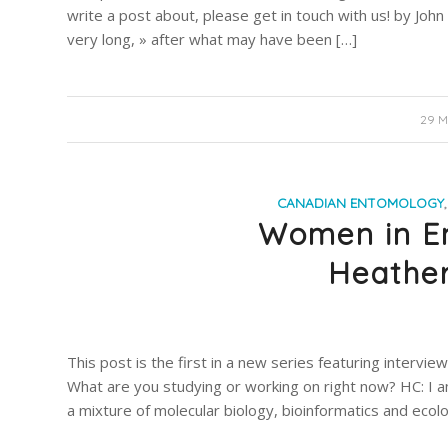
write a post about, please get in touch with us! by John
very long, » after what may have been […]
29 M
CANADIAN ENTOMOLOGY
Women in E
Heathe
This post is the first in a new series featuring interv
What are you studying or working on right now? HC: I am
a mixture of molecular biology, bioinformatics and ecol