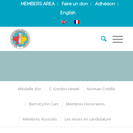
MEMBERS AREA
Faire un don
Adhésion
English
Médaille d’or
C. Gordon Hewitt
Norman Criddle
Bert et John Carr
Membres Honoraires
Membres Associés
Les mises en candidature