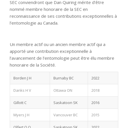
SEC conviendront que Dan Quiring mérite d’être
nommé membre honoraire de la SEC en
reconnaissance de ses contributions exceptionnelles à
l’entomologie au Canada.
Un membre actif ou un ancien membre actif qui a
apporté une contribution exceptionnelle à
l’avancement de l’entomologie peut être élu membre
honoraire de la Société.
Borden J H
Burnaby BC
2022
Danks H V
Ottawa ON
2018
Gillott C
Saskatoon SK
2016
Myers J H
Vancouver BC
2015
Olfert O O
Saskatoon SK
2022