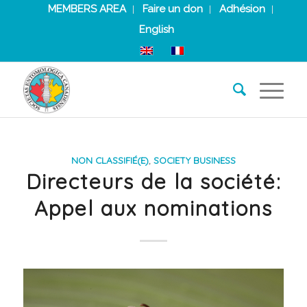
MEMBERS AREA
Faire un don
Adhésion
English
NON CLASSIFIÉ(E)
,
SOCIETY BUSINESS
Directeurs de la société:
Appel aux nominations